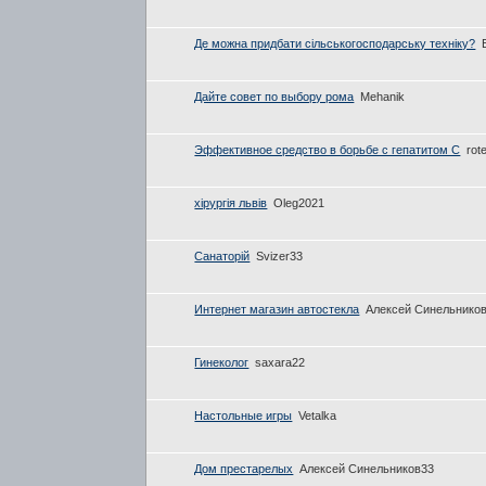
Де можна придбати сільськогосподарську техніку?
Дайте совет по выбору рома
Mehanik
Эффективное средство в борьбе с гепатитом С
rot
хірургія львів
Oleg2021
Санаторій
Svizer33
Интернет магазин автостекла
Алексей Синельнико
Гинеколог
saxara22
Настольные игры
Vetalka
Дом престарелых
Алексей Синельников33