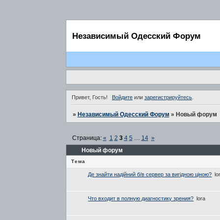
Независимый Одесский Форум
Привет, Гость!
Войдите
или
зарегистрируйтесь
.
»
Независимый Одесский Форум
»
Новый форум
Страница:
«
1
2
3
4
5
…
14
»
Новый форум
Тема
Де знайти надійний б/в сервер за вигідною ціною?
lo
Что входит в полную диагностику зрения?
lora