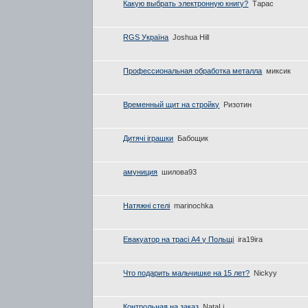
Какую выбрать электронную книгу?
Тарас
RGS Україна
Joshua Hill
Профессиональная обработка металла
миксик
Временный щит на стройку
Ризотин
Дитячі іграшки
Бабощик
амуниция
шилова93
Натяжні стелі
marinochka
Евакуатор на трасі А4 у Польщі
ira19ira
Что подарить мальчишке на 15 лет?
Nickyy
Контрольная на заказ
NataLi