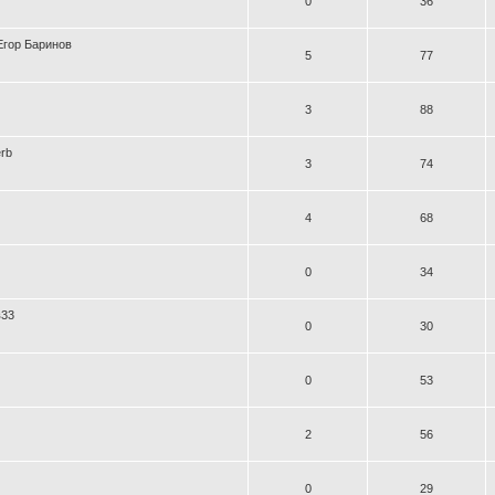
0
36
Егор Баринов
5
77
3
88
erb
3
74
4
68
0
34
в33
0
30
0
53
2
56
0
29