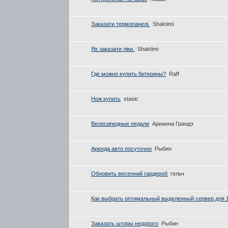
Заказати термопанелі.
Shaktimi
Як заказати ліки.
Shaktimi
Где можно купить биткоины?
Raff
Нож купить
stasic
Велосипедные педали
Арианна Грандэ
Аренда авто посуточно
Рыбин
Обновить весенний гардероб
гельч
Как выбрать оптимальный выделенный сервер для 
Заказать шторы недорого
Рыбин